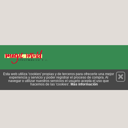
Permanece atento a nuestras novedades y promociones
Esta web utiliza 'cookies' propias y de terceros para ofrecerle una mejor
experiencia y servicio y poder registrar el proceso de compra. Al
Suscríbete
navegar o utilizar nuestros servicios el usuario acepta el uso que
hacemos de las 'cookies'.
Más información
Conócenos
Privacidad
Cómo llegar
Condiciones de Uso
Cookies