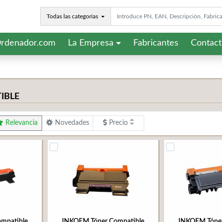
Todas las categorías
rdenador.com
La Empresa
Fabricantes
Contac
IBLE
Relevancia
Novedades
Precio
mpatible
INKOEM Tóner Compatible
INKOEM Tóner