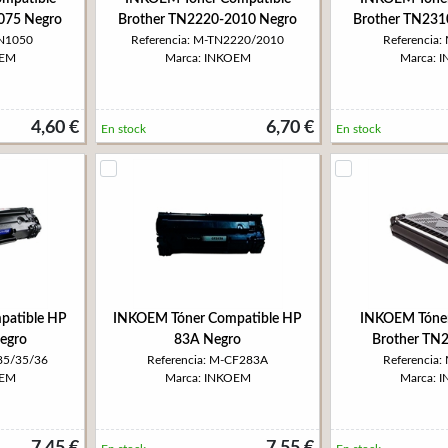
075 Negro
Brother TN2220-2010 Negro
Brother TN231
TN1050
Referencia: M-TN2220/2010
Referencia
OEM
Marca: INKOEM
Marca: 
4,60 €
6,70 €
En stock
En stock
patible HP
INKOEM Tóner Compatible HP
INKOEM Tóner
egro
83A Negro
Brother TN
85/35/36
Referencia: M-CF283A
Referencia
OEM
Marca: INKOEM
Marca: 