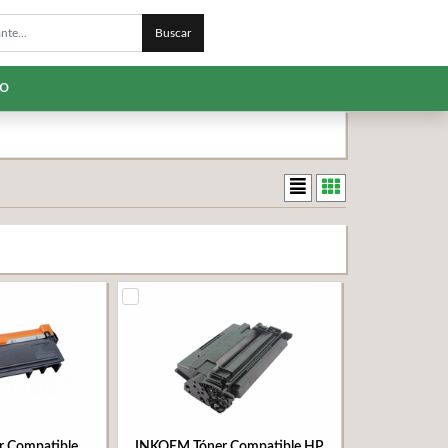
Buscar
to
 Compatible
INKOEM Tóner Compatible HP