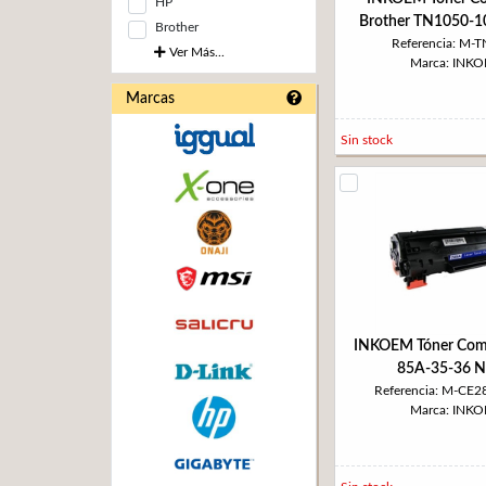
HP
Brother TN1050-1
Brother
Referencia: M-
Ver Más...
Marca: INK
Marcas
Sin stock
INKOEM Tóner Com
85A-35-36 N
Referencia: M-CE2
Marca: INK