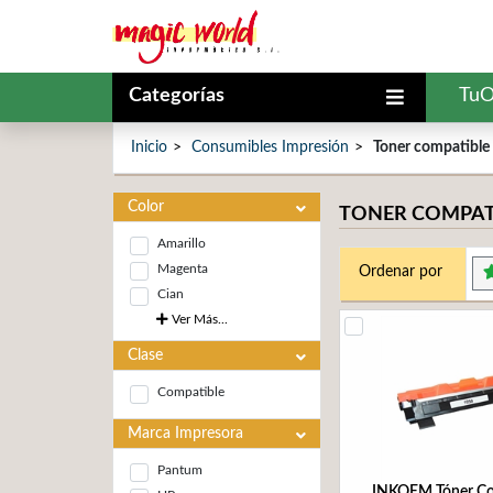
Categorías
TuO
Inicio
Consumibles Impresión
Toner compatible
Color
TONER COMPAT
Amarillo
Magenta
Ordenar por
Cian
Ver Más...
Clase
Compatible
Marca Impresora
Pantum
INKOEM Tóner Co