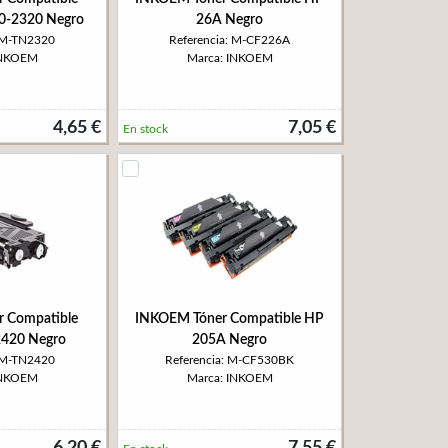
0-2320 Negro
26A Negro
: M-TN2320
Referencia: M-CF226A
INKOEM
Marca: INKOEM
4,65 €
7,05 €
En stock
 Compatible
INKOEM Tóner Compatible HP
2420 Negro
205A Negro
: M-TN2420
Referencia: M-CF530BK
INKOEM
Marca: INKOEM