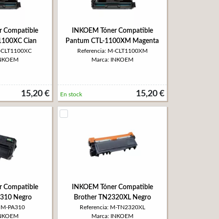
 Compatible
INKOEM Tóner Compatible
1100XC Cian
Pantum CTL-1100XM Magenta
M-CLT1100XC
Referencia: M-CLT1100XM
INKOEM
Marca: INKOEM
15,20 €
15,20 €
En stock
 Compatible
INKOEM Tóner Compatible
310 Negro
Brother TN2320XL Negro
: M-PA310
Referencia: M-TN2320XL
INKOEM
Marca: INKOEM