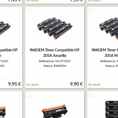
7,45 €
7,55 €
En stock
En stock
patible HP
INKOEM Tóner Compatible HP
INKOEM Tóner 
n
205A Amarillo
205A M
CF531C
Referencia: M-CF532Y
Referencia
OEM
Marca: INKOEM
Marca: 
9,95 €
9,90 €
En stock
En stock