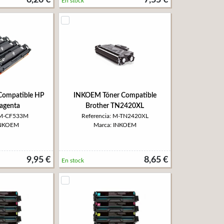
6,20 €
7,55 €
En stock
Compatible HP
INKOEM Tóner Compatible
agenta
Brother TN2420XL
: M-CF533M
Referencia: M-TN2420XL
INKOEM
Marca: INKOEM
9,95 €
8,65 €
En stock