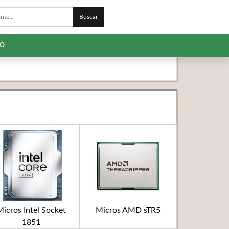
Buscar
to
icros Intel Socket
Micros AMD sTR5
1851