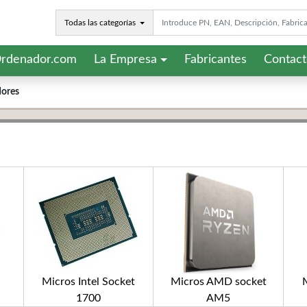
Todas las categorías
rdenador.com
La Empresa
Fabricantes
Contac
dores
Micros Intel Socket
Micros AMD socket
M
1700
AM5