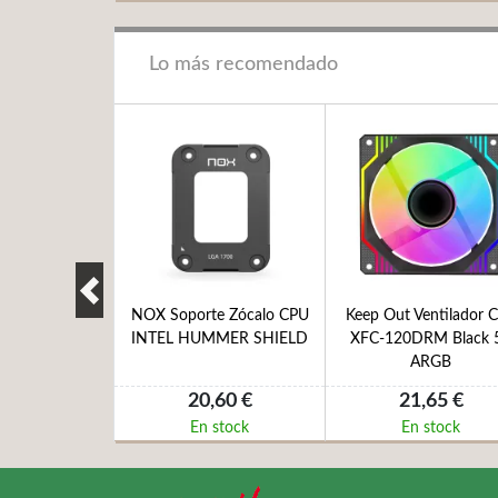
Lo más recomendado
EN 7 5800X
NOX Soporte Zócalo CPU
Keep Out Ventilador C
B 8 CORE AM4
INTEL HUMMER SHIELD
XFC-120DRM Black 
 Sin V
ARGB
,10 €
20,60 €
21,65 €
 stock
En stock
En stock