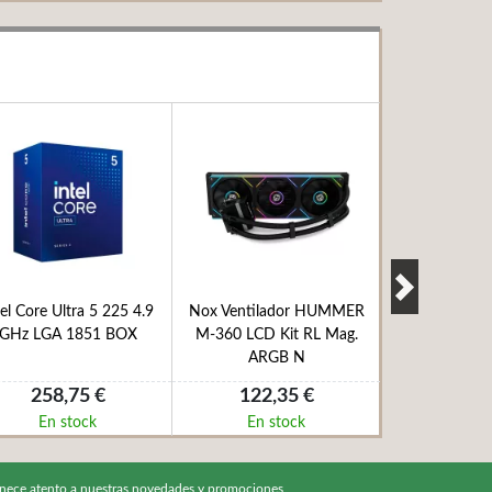
tel Core Ultra 5 225 4.9
Nox Ventilador HUMMER
MSI Refrigera
GHz LGA 1851 BOX
M-360 LCD Kit RL Mag.
E2
ARGB N
258,75 €
122,35 €
137,
En stock
En stock
En s
nece atento a nuestras novedades y promociones