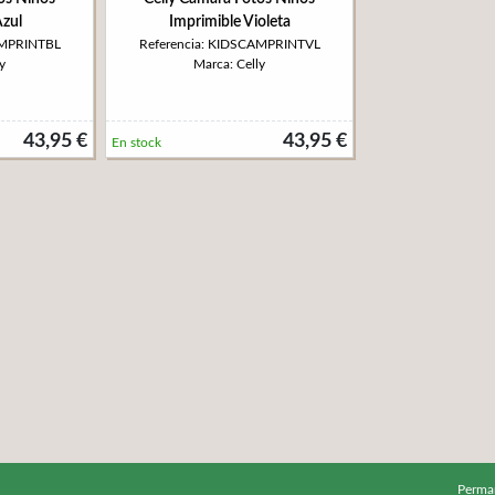
Azul
Imprimible Violeta
AMPRINTBL
Referencia: KIDSCAMPRINTVL
y
Marca: Celly
43,95 €
43,95 €
En stock
Perma