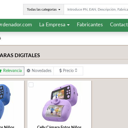
Todas las categorías
rdenador.com
La Empresa
Fabricantes
Contac
s
RAS DIGITALES
Relevancia
Novedades
Precio
os Niños
Celly Cámara Fotos Niños