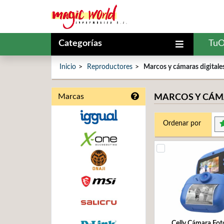
Categorías
TuO
Inicio
Reproductores
Marcos y cámaras digitale
Marcas
MARCOS Y CÁMA
Ordenar por
Celly Cámara Fot