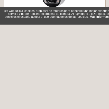
Esta web utiliza 'cookies' propias y de terceros para ofrecerle una mejor experien
VIGI S445(4mm) Cámara NW Turret 4MP Full-Color
servicio y poder registrar el proceso de compra. Al navegar o utilizar nuestro
servicios el usuario acepta el uso que hacemos de las 'cookies'.
Más informac
Referencia: InSight S445(4mm)
Marca: TP-LINK
291,90 €
En stock
VIGI S445(2.8mm) Cámara NW Turret 4MP Full-Color
Referencia: InSight S445(2.8mm)
Marca: TP-LINK